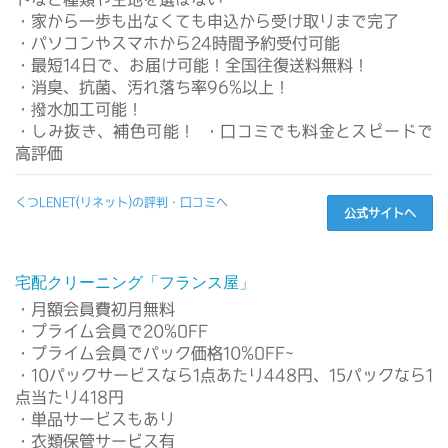
・家から一歩も出なくても申込から受け取りまで完了
・パソコンやスマホから24時間予約受付可能
・最短14日で、お届け可能！全国往復送料無料！
・消臭、抗菌、汚れ落ち率96%以上！
・撥水加工可能！
・しみ抜き、補色可能！ ・口コミでも料金とスピードで
高評価
くつLENET(リネット)の評判・口コミへ
公式サイトへ
宅配クリーニング「フランス屋」
・月額会員費初月無料
・プライム会員で20%OFF
・プライム会員でパック価格10%OFF~
・10パックサービスなら1点あたり448円、15パックなら1
点当たり418円
・単品サービスもあり
・衣類保管サービス有