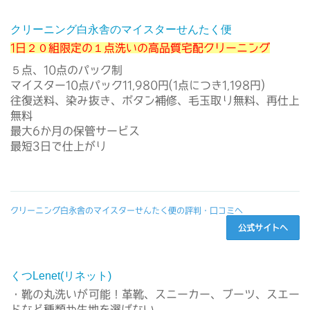
クリーニング白永舎のマイスターせんたく便
1日２０組限定の１点洗いの高品質宅配クリーニング
５点、10点のパック制
マイスター10点パック11,980円(1点につき1,198円)
往復送料、染み抜き、ボタン補修、毛玉取り無料、再仕上
無料
最大6か月の保管サービス
最短3日で仕上がり
クリーニング白永舎のマイスターせんたく便の評判・口コミへ
公式サイトへ
くつLenet(リネット)
・靴の丸洗いが可能！革靴、スニーカー、ブーツ、スエー
ドなど種類や生地を選ばない