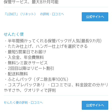
保管サービス、最大8か月可能
「LENET」（リネット） の評判・口コミへ
公式サイトへ
せんたく便
・半年間預かってくれる保管パックが人気(最長9カ月)
・たたみ仕上げ、ハンガー仕上げを選択できる
・最短5営業日でお届け
・入会金、年会費無料
・無料シミ抜きサービス
・2回目以降はリピート割引
・配送料無料
・ふとんパック（ダニ除去率100%）
・コスプレパックあり ・口コミでは、料金設定の分かり
やすさや、クオリティで評判
せんたく便の評判・口コミへ
公式サイトへ