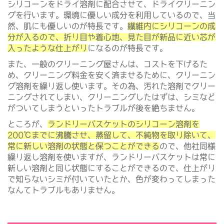
シリコーンをドライ溶剤に配合させて、ドライクリーニン
グを行います。環境に優しい成分を利用しているので、当
然、肌にも優しいのが特長です。
繊維内にシリコーンの成
分が入るので、折り目や着心地、見た目が新品に近い芯が
入ったような仕上がり
になるのが特長です。
また、一般のクリーニング屋さんは、コストを下げるた
め、クリーニング料金を安く済ませるために、クリーニン
グ溶剤を繰り返し使います。その為、汚れた溶剤でクリー
ニングされてしまい、クリーニングしたはずは、シミなど
がついてしまうといったトラブルが後を絶ちません。
ところが、
ランドリーバスケットのシリコーン溶剤を
200℃までに沸騰させ、蒸留して、不純物を取り除いて、
常に新しい溶剤の状態と保つことができる
ので、他社同様
繰り返し溶剤を使いますが、ランドリーバスケットは常に
新しい溶剤と同じ状態にすることができるので、仕上がり
で知らないシミが付いていたとか、色が変わってしまった
なんてトラブルもありません。