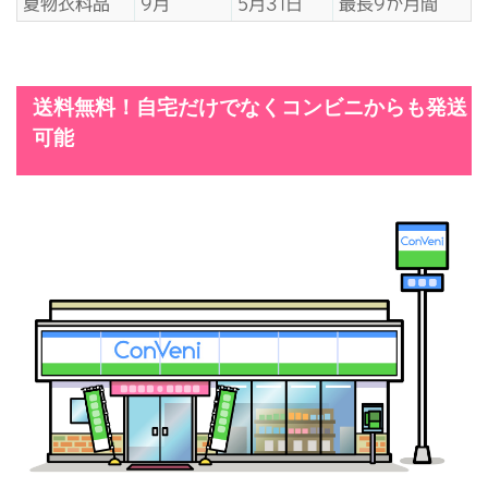
夏物衣料品
9月
5月31日
最長9か月間
送料無料！自宅だけでなくコンビニからも発送
可能